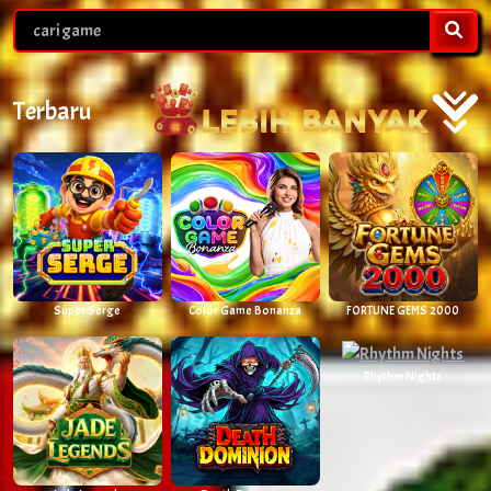
Terbaru
Super Serge
Color Game Bonanza
FORTUNE GEMS 2000
Rhythm Nights