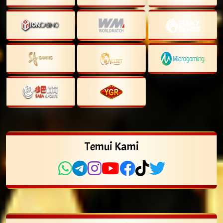
Temui Kami