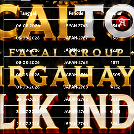
Tanggal
Periode
Nomor
06-08-2026
JAPAN-2768
2546
05-08-2026
JAPAN-2767
1581
04-08-2026
JAPAN-2766
4230
03-08-2026
JAPAN-2765
1871
02-08-2026
JAPAN-2764
3505
01-08-2026
JAPAN-2763
4132
31-07-2026
JAPAN-2762
9213
30-07-2026
JAPAN-2761
4094
29-07-2026
JAPAN-2760
3344