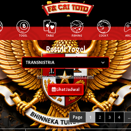
T
TOGEL
TABLE
FISHING
COCK F.
ARC
Result Togel
https://transnistriapools.com/
Lihat Jadwal
Page
1
2
3
4
...