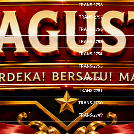
TRANS-2758
TRANS-2757
TRANS-2756
TRANS-2755
TRANS-2754
TRANS-2753
TRANS-2752
TRANS-2751
TRANS-2750
TRANS-2749