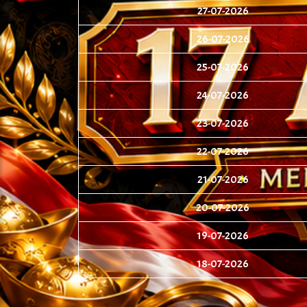
27-07-2026
26-07-2026
25-07-2026
24-07-2026
23-07-2026
22-07-2026
21-07-2026
20-07-2026
19-07-2026
18-07-2026