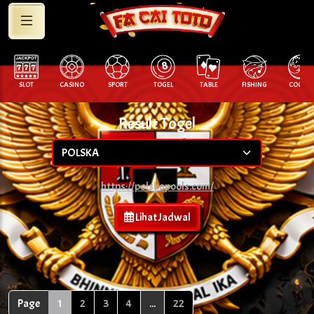
SLOT
CASINO
SPORT
TOGEL
TABLE
FISHING
COCK F.
Result Togel
https://polskapools.com/
Lihat Jadwal
Page
1
2
3
4
...
22