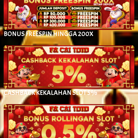
BONUS FREESPIN HINGGA 200X
CASHBACK KEKALAHAN SLOT 5%