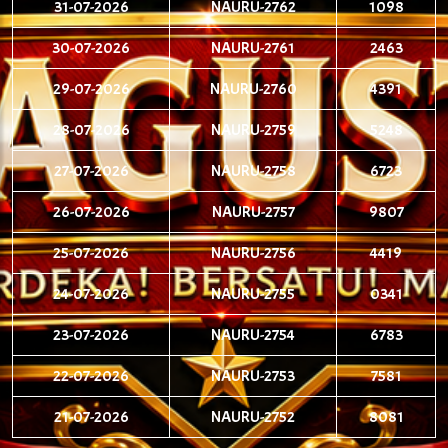
31-07-2026
NAURU-2762
1098
30-07-2026
NAURU-2761
2463
29-07-2026
NAURU-2760
4391
28-07-2026
NAURU-2759
5248
27-07-2026
NAURU-2758
6723
26-07-2026
NAURU-2757
9807
25-07-2026
NAURU-2756
4419
24-07-2026
NAURU-2755
0341
23-07-2026
NAURU-2754
6783
22-07-2026
NAURU-2753
7581
21-07-2026
NAURU-2752
8081