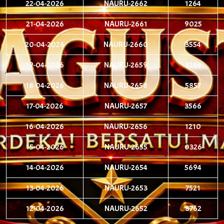
22-04-2026
NAURU-2662
1264
21-04-2026
NAURU-2661
9025
20-04-2026
NAURU-2660
3554
19-04-2026
NAURU-2659
3246
18-04-2026
NAURU-2658
5857
17-04-2026
NAURU-2657
3566
16-04-2026
NAURU-2656
1210
15-04-2026
NAURU-2655
0326
14-04-2026
NAURU-2654
5694
13-04-2026
NAURU-2653
7521
12-04-2026
NAURU-2652
8762